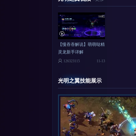
【慢吞吞解说】萌萌哒精
灵龙新手详解
126323115
11-13
光明之翼技能展示