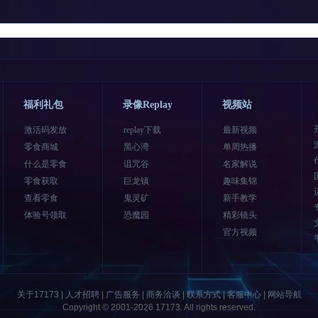
福利礼包
录像Replay
视频站
激活码发放
replay下载
最新视频
零食商城
黑心湾
单周热播
什么是零食
诅咒谷
名家解说
零食获取
巨龙镇
趣味集锦
查看零食
鬼灵矿
新手教学
体验号领取
恐魔园
精彩镜头
官方视频
关于17173
|
人才招聘
|
广告服务
|
商务洽谈
|
联系方式
|
客服中心
|
网站导航
Copyright © 2001-2026 17173. All rights reserved.