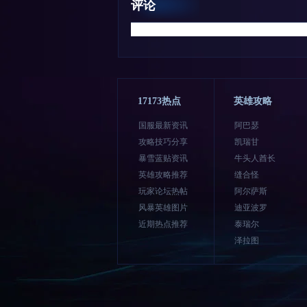
评论
17173热点
英雄攻略
国服最新资讯
阿巴瑟
攻略技巧分享
凯瑞甘
暴雪蓝贴资讯
牛头人酋长
英雄攻略推荐
缝合怪
玩家论坛热帖
阿尔萨斯
风暴英雄图片
迪亚波罗
近期热点推荐
泰瑞尔
泽拉图