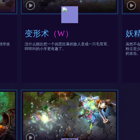
变形术
（W）
妖
精华攻
没什么能比把一个凶恶狂暴的敌人变成一只毛茸茸、
虽然不
咩咩叫的小羊更有趣了。
粉尘至
的攻击