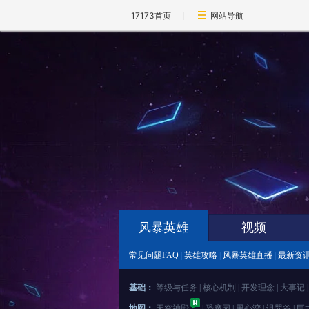
17173首页
网站导航
风暴英雄
视频
常见问题FAQ
|
英雄攻略
|
风暴英雄直播
|
最新资
基础：
等级与任务
|
核心机制
|
开发理念
|
大事记
地图：
天空神殿
|
恐魔园
|
黑心湾
|
诅咒谷
|
巨