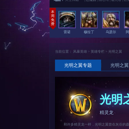
本
周
免
费
雷诺
穆拉丁
乌瑟尔
当前位置：
风暴英雄
>
英雄专栏
>
光明之翼
光明之翼专题
光明之翼
光明
精灵龙
和许多精灵龙一样，光明之翼曾在灰谷的