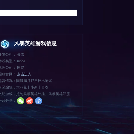
风暴英雄游戏信息
开发公司： 暴雪
游戏类型： moba
代理公司： 网易
国服官网：
点击进入
运营情况：国服10月17日技术测试
专区编辑：大花花丨小新丨青衣
文明游戏，抵制风暴英雄外挂、风暴英雄私服
平台分享：
w
t
l