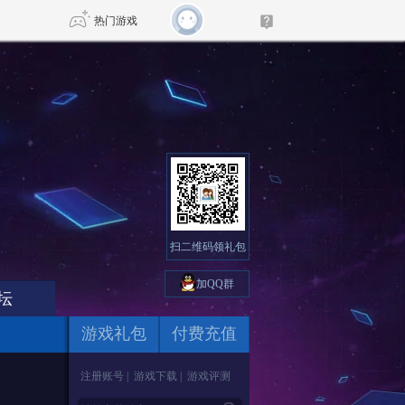
热门游戏
DNF
传奇4
剑网3旗舰版
新天龙八部
自由
诛仙世界
新仙侠5
扫二维码领礼包
加QQ群
坛
游戏礼包
付费充值
注册账号
|
游戏下载
|
游戏评测