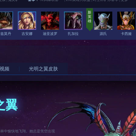
新
英
雄
阿兹莫丹
吉安娜
迪亚波罗
扎加拉
源氏
卡西娅
视频
光明之翼皮肤
之翼
森林中愉快地飞翔。她总是凭空出现