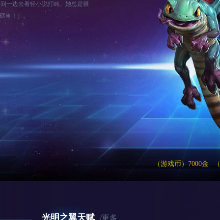
闪到一边去看轻小说打盹。她总是很
十磅重！）。
（游戏币）7000金
（
光明之翼天赋
/更多