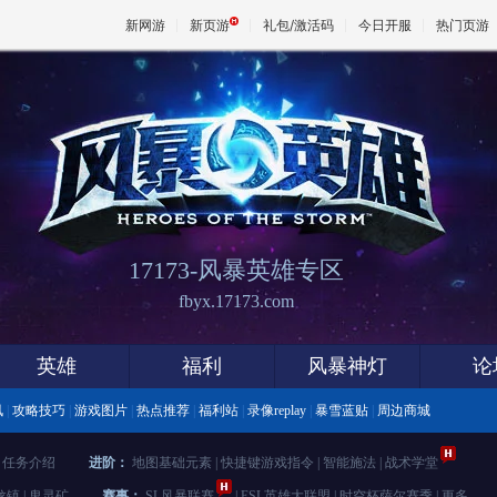
新网游
新页游
礼包/激活码
今日开服
热门页游
魔兽
天堂
17173-
风暴英雄专区
王权与
fbyx.17173.com
英雄
福利
风暴神灯
论
讯
|
攻略技巧
|
游戏图片
|
热点推荐
|
福利站
|
录像replay
|
暴雪蓝贴
|
周边商城
|
任务介绍
进阶：
地图基础元素
|
快捷键游戏指令
|
智能施法
|
战术学堂
龙镇
|
鬼灵矿
赛事：
SL风暴联赛
|
ESL英雄大联盟
|
时空杯萨尔赛季
|
更多