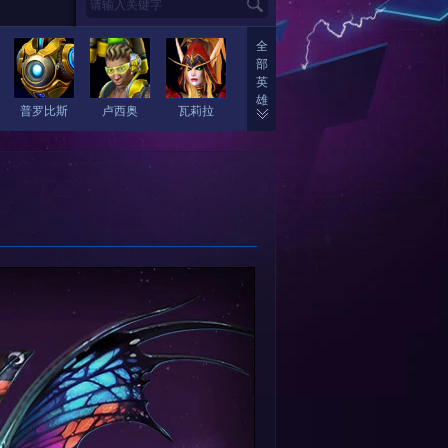
全
部
英
雄
普罗比斯
卢西奥
瓦莉拉