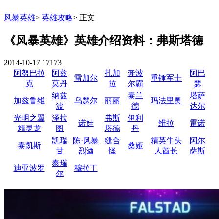
风暴英雄
>
英雄攻略
>
正文
《风暴英雄》英雄介绍资料：弗斯塔德
2014-10-17
17173
阿努巴拉
阿兹
扎加
奔波
阿巴
雷加尔
重锤军士
克
莫丹
拉
尔霸
瑟
纳兹
泰兰
塔萨
加兹鲁维
乌瑟尔
丽丽
玛法里奥
波
德
达尔
光明之翼
泽拉
弗斯
伊利
诺娃
维拉
雷诺
精灵龙
图
塔德
丹
凯瑞
陈·风暴
缝合
精英牛头
阿尔
泰凯斯
桑娅
甘
烈酒
怪
人酋长
萨斯
泰瑞
迪亚波罗
穆拉丁
尔