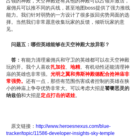
占领的神殿，天空神殿还有其他的神殿可以占领并激活，
雇佣兵可以推不同的兵线，甚至地图boss提供了强力推线
能力。我们针对弱势的一方设计了很多扳回劣势局面的选
择。当然我们非常愿意收集玩家的反馈，倾听玩家的意
见。
问题五：哪些英雄能够在天空神殿大放异彩？
答：
有能力清理雇佣兵和守卫的英雄都可以在天空神殿
玩的开。我个人喜欢
扎加拉
、
地精
。有机动性还能清理神
庙的英雄也非常强。
光明之翼和弗斯神殿德配合抢神庙非
常强势。
还有一点，那些有范围伤害或者控制的英雄在狭
小的神庙上争夺优势非常大。可以考虑大招是
饕餮恶灵的
纳兹伯
和大招是
定点打击的诺娃
。
原文链接：
http://www.heroesnexus.com/blue-
tracker/topic/11586-developer-insights-sky-temple